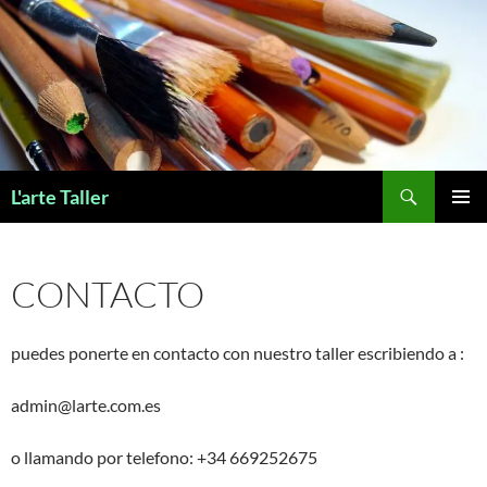
Saltar
al
contenido
Buscar
L'arte Taller
MENÚ
PRINCI
CONTACTO
puedes ponerte en contacto con nuestro taller escribiendo a :
admin@larte.com.es
o llamando por telefono: +34 669252675