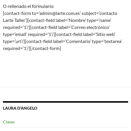
O rellenado el formulario:
[contact-form to=’admin@larte.com.es’ subject=’contacto
Larte Taller’][contact-field label=’Nombre’ type=’name’
required=’1’/][contact-field label=’Correo electrónico’
type=’email’ required=’1’/][contact-field label=’Sitio web’
type=’url’/][contact-field label=’Comentario’ type=’textarea’
required=’1’/][/contact-form]
LAURA D’ANGELO
Clases